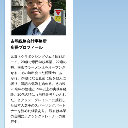
吉嶋税務会計事務所
所長プロフィール
元ヨネクラボクシングジム４回戦ボ
ーイ。20歳で専門学校卒業、22歳の
時、横浜でラーメン店をオープンさ
せる。その時出会った税理士にあこ
がれ、24歳になる直前に店を他人に
譲り、簿記の勉強を始める。その後
20余年の勉強と15年以上の実務を経
験。20代の頃は（当時最強といわれ
た）ヒクソン・グレイシーに挑戦し
た日本人選手のスパーリングパート
ナーを務めた経験あり。 現在は本業
の合間にボクシングトレーナーの修
行中。