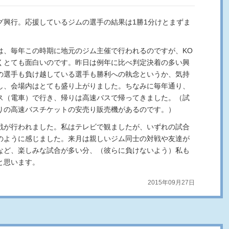
グ興行。応援しているジムの選手の結果は1勝1分けとまずま
は、毎年この時期に地元のジム主催で行われるのですが、KO
くとても面白いのです。昨日は例年に比べ判定決着の多い興
の選手も負け越している選手も勝利への執念というか、気持
し、会場内はとても盛り上がりました。ちなみに毎年通り、
ス（電車）で行き、帰りは高速バスで帰ってきました。（試
りの高速バスチケットの安売り販売機があるのです。）
戦が行われました。私はテレビで観ましたが、いずれの試合
のように感じました。来月は親しいジム同士の対戦や友達が
など、楽しみな試合が多い分、（彼らに負けないよう）私も
と思います。
2015年09月27日