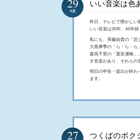
29
いい音楽は色
9月
昨日、テレビで懐かしい
いい音楽は30年、40年
私にも、斉藤由貴の「悲し
大黒摩季の「ら・ら・ら
森高千里の「渡良瀬橋」
す音楽があり、それらの
明日の申告・提出が終わっ
ます。
27
つくばのボク