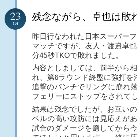
23
残念ながら、卓也は敗
1月
昨日行なわれた日本スーパー
マッチですが、友人・渡邉卓也
分45秒TKOで敗れました。
内容としましては、前半から相
れ、第6ラウンド終盤に強打を
追撃のパンチでリングに崩れ
フェリーにストップをされて
結果は残念でしたが、お互い
ベルの高い攻防には見応えが
試合のダメージを癒してから