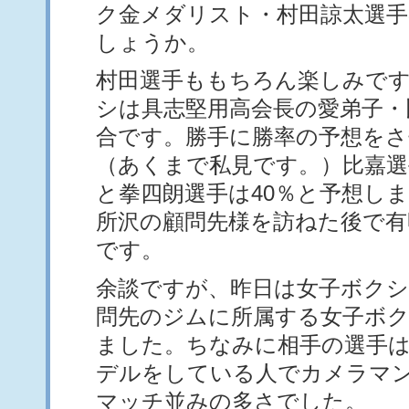
ク金メダリスト・村田諒太選
しょうか。
村田選手ももちろん楽しみで
シは具志堅用高会長の愛弟子・
合です。勝手に勝率の予想を
（あくまで私見です。）比嘉選
と拳四朗選手は40％と予想し
所沢の顧問先様を訪ねた後で有
です。
余談ですが、昨日は女子ボク
問先のジムに所属する女子ボク
ました。ちなみに相手の選手
デルをしている人でカメラマ
マッチ並みの多さでした。