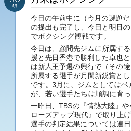
5月
今日の午前中に（今月の課題だ
の提出も完了し、今日と明日の
でボクシング観戦です。
今日は、顧問先ジムに所属する
援と先日香港で勝利した卓也と
は新人王予選の興行で（その途
所属する選手が月間新鋭賞とし
です。3月に、ジムとしてはベ
が、若い選手たちは順調に育
一昨日、TBSの『情熱大陸』や
ローズアップ現代』で取り上
選手の判定結果については連