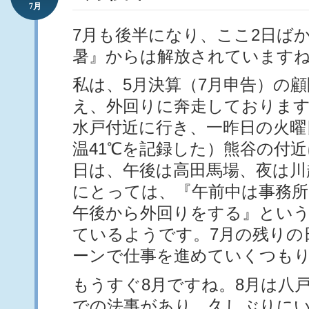
7月
7月も後半になり、ここ2日ば
暑』からは解放されています
私は、5月決算（7月申告）の
え、外回りに奔走しております
水戸付近に行き、一昨日の火曜
温41℃を記録した）熊谷の付
日は、午後は高田馬場、夜は川
にとっては、『午前中は事務所
午後から外回りをする』とい
ているようです。7月の残りの
ーンで仕事を進めていくつも
もうすぐ8月ですね。8月は八
での法事があり、久しぶりに