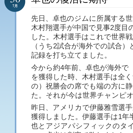
7月
先日、卓也のジムに所属する
木村翔選手が中国で見事2度目
した。木村選手はこれで世界戦3
（うち2試合が海外での試合）
記録を打ち立てました。
今から約4年前、卓也が海外で
を獲得した時、木村選手は全く
の）祝勝会の席でも端の方に
た。それが今は世界チャンピ
昨日、アメリカで伊藤雅雪選手
獲得しました。伊藤選手は1年
也とアジアパシフィックのタ