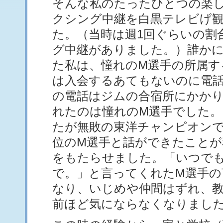
そんな私のたったひとつの楽
クシング中継を白黒テレビげ
た。（当時は週1回ぐらいの割
グ中継がありました。）誰か
た私は、憧れのM選手の所属す
は入会するあてもないのに電
の電話はジムの合宿所にかか
れたのは憧れのM選手でした。
たが無敗の東洋チャンピオンで
位のM選手と話ができたことが
をもたらせました。「いつで
で。」と言ってくれたM選手の
なり、いじめや仲間はずれ、
前ほど気にならなくなりまし