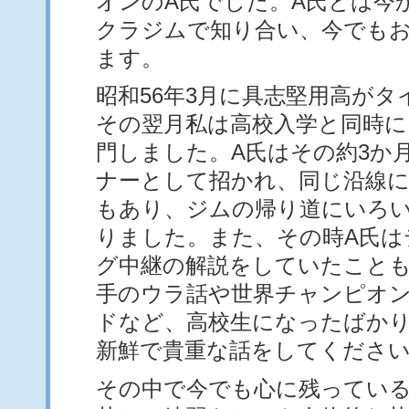
オンのA氏でした。A氏とは今
クラジムで知り合い、今でも
ます。
昭和56年3月に具志堅用高が
その翌月私は高校入学と同時
門しました。A氏はその約3か
ナーとして招かれ、同じ沿線
もあり、ジムの帰り道にいろ
りました。また、その時A氏は
グ中継の解説をしていたこと
手のウラ話や世界チャンピオ
ドなど、高校生になったばか
新鮮で貴重な話をしてくださ
その中で今でも心に残ってい