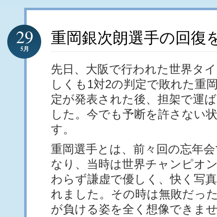
29
重岡銀次朗選手の回復
5月
先日、大阪で行われた世界タ
しくも1対2の判定で敗れた重
定が発表された後、担架で運
した。今でも予断を許さない
す。
重岡選手とは、前々回の忘年会
なり、当時は世界チャンピオ
わらず謙虚で優しく、快く写
れました。その時は無敗だっ
が負ける姿を全く想像できま