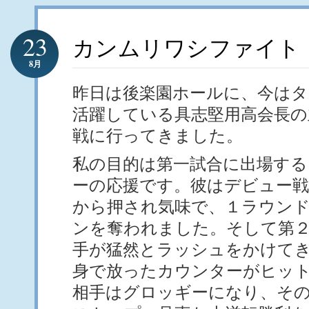
23
カンムリワシファイト
8月
昨日は後楽園ホールに、今は
活躍している具志堅用高会長の
戦に行ってきました。
私の目的は第一試合に出場する
ーの応援です。彼はデビュー
から押され気味で、１ラウン
ンを奪われました。そして第
手が猛然とラッシュをかけて
身で放ったカウンターがヒッ
相手はグロッギーになり、そ