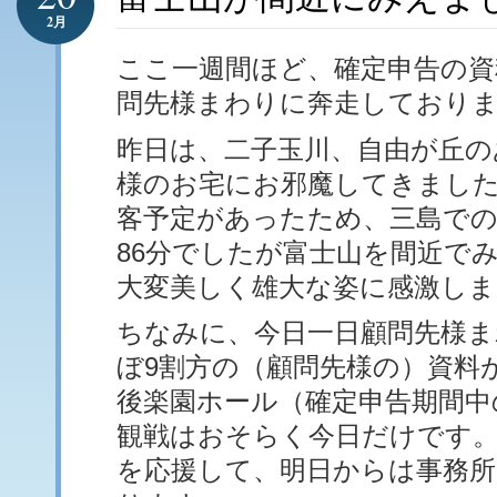
2月
ここ一週間ほど、確定申告の資
問先様まわりに奔走しており
昨日は、二子玉川、自由が丘の
様のお宅にお邪魔してきまし
客予定があったため、三島で
86分でしたが富士山を間近で
大変美しく雄大な姿に感激しま
ちなみに、今日一日顧問先様
ぼ9割方の（顧問先様の）資料
後楽園ホール（確定申告期間中
観戦はおそらく今日だけです。
を応援して、明日からは事務所