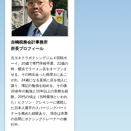
吉嶋税務会計事務所
所長プロフィール
元ヨネクラボクシングジム４回戦ボ
ーイ。20歳で専門学校卒業、22歳の
時、横浜でラーメン店をオープンさ
せる。その時出会った税理士にあこ
がれ、24歳になる直前に店を他人に
譲り、簿記の勉強を始める。その後
20余年の勉強と15年以上の実務を経
験。20代の頃は（当時最強といわれ
た）ヒクソン・グレイシーに挑戦し
た日本人選手のスパーリングパート
ナーを務めた経験あり。 現在は本業
の合間にボクシングトレーナーの修
行中。