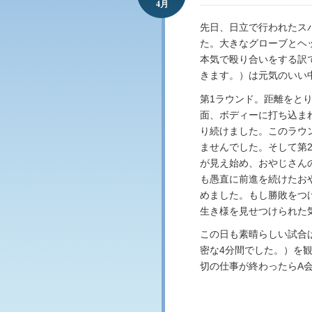
4月
先日、日立で行われたス
た。大きなグローブとヘ
本気で殴り合いをする訳
きます。）は元気のいい
第1ラウンド。距離をと
面、ボディーに打ち込ま
り続けました。このラウ
ませんでした。そして第
が見え始め、おやじさん
も愚直に前進を続けたお
めました。もし勝敗をつ
生き様を見せつけられた
この日も素晴らしい試合
密な4分間でした。）を
切の仕事が終わったらA