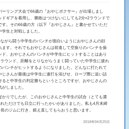
パーリング大会で66歳の『おやじボクサー』が出場しまし
ッドギアを着用し、勝敗はつけないにしても2分×2ラウンドで
です。その66歳の方（以下『おやじさん』と書かせていただ
中学生と対戦しました。
りながら闘う中学生のパンチが面白いようにおやじさんの顔
れます。それでもおやじさんは前進して空振りのパンチを振
ンド、おやじさんのパンチが中学生にヒットすることはあり
2ラウンド、距離をとりながらうまく闘っていた中学生に疲れ
のパンチがヒットするようになりました。どんなに打たれて
やじさんが最後は中学生に連打を浴びせ、ロープ際に追い詰
けると中学生の判定勝ちというところですが、おやじさんの
気がしました。
ばかりでしたが、このおやじさんと中学生の試合（とても濃
観れただけでも日立に行ったかいがありました。私も4月末締
会長のジムに行き、鍛え直してもらおうと思います。
2018年04月25日