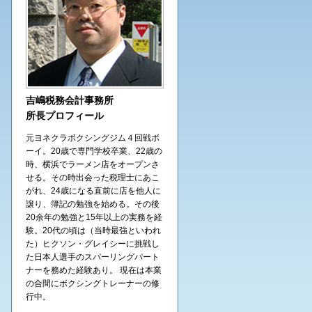
吉嶋税務会計事務所
所長プロフィール
元ヨネクラボクシングジム４回戦ボ
ーイ。20歳で専門学校卒業、22歳の
時、横浜でラーメン店をオープンさ
せる。その時出会った税理士にあこ
がれ、24歳になる直前に店を他人に
譲り、簿記の勉強を始める。その後
20余年の勉強と15年以上の実務を経
験。20代の頃は（当時最強といわれ
た）ヒクソン・グレイシーに挑戦し
た日本人選手のスパーリングパート
ナーを務めた経験あり。 現在は本業
の合間にボクシングトレーナーの修
行中。