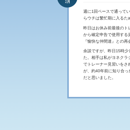
2月
週に1回ペースで通って
らウチは繁忙期に入るた
昨日はお休み前最後のト
から確定申告で使用する
『愉快な仲間達』との再
余談ですが、昨日15時
た。相手は私がヨネクラ
でトレーナー見習いをさ
が、約40年前に知り合
だと思いました。