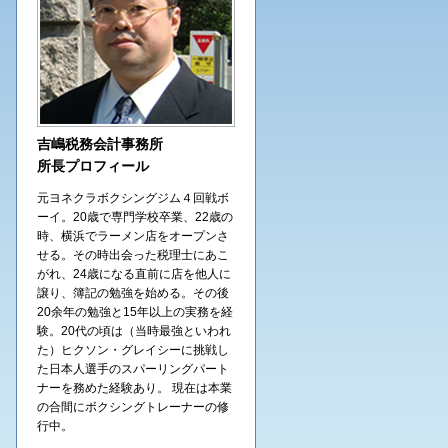
吉嶋税務会計事務所
所長プロフィール
元ヨネクラボクシングジム４回戦ボ
ーイ。20歳で専門学校卒業、22歳の
時、横浜でラーメン店をオープンさ
せる。その時出会った税理士にあこ
がれ、24歳になる直前に店を他人に
譲り、簿記の勉強を始める。その後
20余年の勉強と15年以上の実務を経
験。20代の頃は（当時最強といわれ
た）ヒクソン・グレイシーに挑戦し
た日本人選手のスパーリングパート
ナーを務めた経験あり。 現在は本業
の合間にボクシングトレーナーの修
行中。