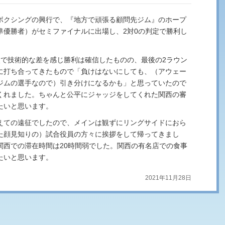
ボクシングの興行で、『地方で頑張る顧問先ジム』のホープ
準優勝者）がセミファイナルに出場し、2対0の判定で勝利し
点で技術的な差を感じ勝利は確信したものの、最後の2ラウン
に打ち合ってきたもので「負けはないにしても、（アウェー
ジムの選手なので）引き分けになるかも」と思っていたので
くれました。ちゃんと公平にジャッジをしてくれた関西の審
たいと思います。
えての遠征でしたので、メインは観ずにリングサイドにおら
た顔見知りの）試合役員の方々に挨拶をして帰ってきまし
関西での滞在時間は20時間弱でした。関西の有名店での食事
たいと思います。
2021年11月28日