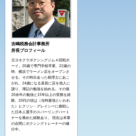
吉嶋税務会計事務所
所長プロフィール
元ヨネクラボクシングジム４回戦ボ
ーイ。20歳で専門学校卒業、22歳の
時、横浜でラーメン店をオープンさ
せる。その時出会った税理士にあこ
がれ、24歳になる直前に店を他人に
譲り、簿記の勉強を始める。その後
20余年の勉強と15年以上の実務を経
験。20代の頃は（当時最強といわれ
た）ヒクソン・グレイシーに挑戦し
た日本人選手のスパーリングパート
ナーを務めた経験あり。 現在は本業
の合間にボクシングトレーナーの修
行中。