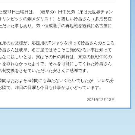
た翌11日土曜日は、（岐阜の）田中兄弟（弟は元世界チャン
オリンピックの銅メダリスト）と親しい鈴昌さん（多治見在
ただいた事もあり、弟・恒成選手の再起戦を観戦に名古屋に
兄弟のお父様が、応援用のTシャツを持って鈴昌さんのところ
鈴昌さんは岐阜、名古屋ではそこそこ顔がひろい事は知って
んなに親しいとは。実はその日の興行は、東京の観戦仲間の
トを取れなかったようで、それを可能にしてくれた鈴昌さん
名刺交換をさせていただいた安さんに感謝です。
時間はおおよそ5時間にも満たないぐらいでしたが、いい気分
お陰で、昨日の日曜も今日も仕事がはかどっています。
2021年12月13日