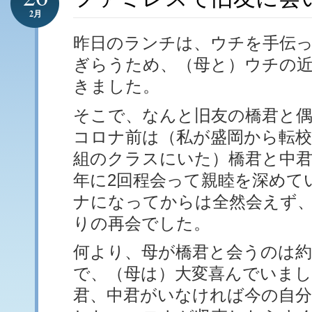
2月
昨日のランチは、ウチを手伝
ぎらうため、（母と）ウチの
きました。
そこで、なんと旧友の橋君と
コロナ前は（私が盛岡から転校
組のクラスにいた）橋君と中君
年に2回程会って親睦を深めて
ナになってからは全然会えず、
りの再会でした。
何より、母が橋君と会うのは約
で、（母は）大変喜んでいま
君、中君がいなければ今の自