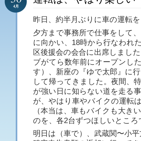
4月
昨日、約半月ぶりに車の運転を
夕方まで事務所で仕事をして、
に向かい、18時から行なわれ
区後援会の会合に出席しました
ブがてら数年前にオープンし
す）、新座の『ゆで太郎』に行
して帰ってきました。夜間、
が強い日に知らない道を走る
が、やはり車やバイクの運転
（本当は、車もバイクも大き
のを、各2台ずつほしいところ
明日は（車で）、武蔵関〜小平