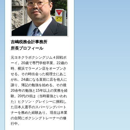
吉嶋税務会計事務所
所長プロフィール
元ヨネクラボクシングジム４回戦ボ
ーイ。20歳で専門学校卒業、22歳の
時、横浜でラーメン店をオープンさ
せる。その時出会った税理士にあこ
がれ、24歳になる直前に店を他人に
譲り、簿記の勉強を始める。その後
20余年の勉強と15年以上の実務を経
験。20代の頃は（当時最強といわれ
た）ヒクソン・グレイシーに挑戦し
た日本人選手のスパーリングパート
ナーを務めた経験あり。 現在は本業
の合間にボクシングトレーナーの修
行中。