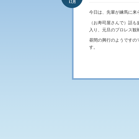
12月
今日は、先輩が練馬に来
（お寿司屋さんで）話も
入り、元旦のプロレス観
昼間の興行のようですの
す。