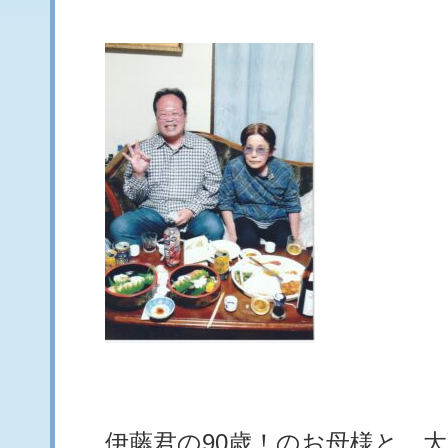
伊藤君の90歳！のお母様と。