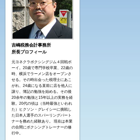
吉嶋税務会計事務所
所長プロフィール
元ヨネクラボクシングジム４回戦ボ
ーイ。20歳で専門学校卒業、22歳の
時、横浜でラーメン店をオープンさ
せる。その時出会った税理士にあこ
がれ、24歳になる直前に店を他人に
譲り、簿記の勉強を始める。その後
20余年の勉強と15年以上の実務を経
験。20代の頃は（当時最強といわれ
た）ヒクソン・グレイシーに挑戦し
た日本人選手のスパーリングパート
ナーを務めた経験あり。 現在は本業
の合間にボクシングトレーナーの修
行中。