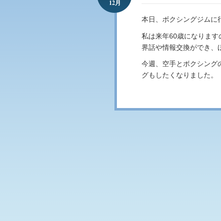
12月
本日、ボクシングジムに
私は来年60歳になりま
界話や情報交換ができ、
今週、空手とボクシング
グもしたくなりました。