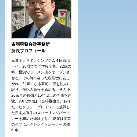
吉嶋税務会計事務所
所長プロフィール
元ヨネクラボクシングジム４回戦ボ
ーイ。20歳で専門学校卒業、22歳の
時、横浜でラーメン店をオープンさ
せる。その時出会った税理士にあこ
がれ、24歳になる直前に店を他人に
譲り、簿記の勉強を始める。その後
20余年の勉強と15年以上の実務を経
験。20代の頃は（当時最強といわれ
た）ヒクソン・グレイシーに挑戦し
た日本人選手のスパーリングパート
ナーを務めた経験あり。 現在は本業
の合間にボクシングトレーナーの修
行中。