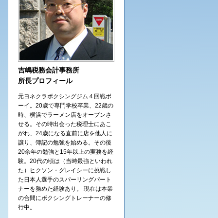
吉嶋税務会計事務所
所長プロフィール
元ヨネクラボクシングジム４回戦ボ
ーイ。20歳で専門学校卒業、22歳の
時、横浜でラーメン店をオープンさ
せる。その時出会った税理士にあこ
がれ、24歳になる直前に店を他人に
譲り、簿記の勉強を始める。その後
20余年の勉強と15年以上の実務を経
験。20代の頃は（当時最強といわれ
た）ヒクソン・グレイシーに挑戦し
た日本人選手のスパーリングパート
ナーを務めた経験あり。 現在は本業
の合間にボクシングトレーナーの修
行中。