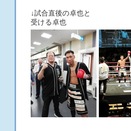
↓試合直後の卓也と 
受ける卓也