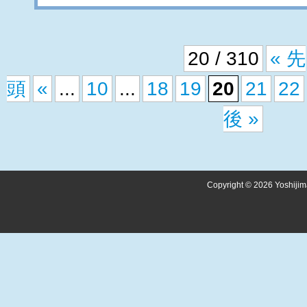
20 / 310
« 先
頭
«
...
10
...
18
19
20
21
22
後 »
Copyright © 2026 Yoshijima