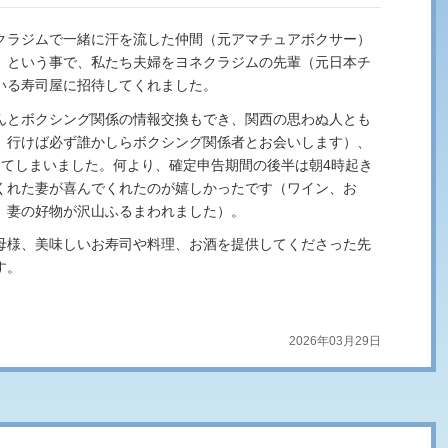
クラジムで一緒に汗を流した仲間（元アマチュアボクサー）
」という事で、私たち夫婦をヨネクラジムの先輩（元日本チ
いる寿司屋に招待してくれました。
んとボクシング関係の情報交換もでき、関西の思わぬ人とも
、行けば必ず誰かしらボクシング関係者とお会いします）、
してしまいました。何より、確定申告期間の後半は朝4時起き
くれた妻が喜んでくれたのが嬉しかったです（ワイン、お
、妻の好物が沢山ふるまわれました）。
母様、美味しいお寿司や料理、お酒を提供してくださった先
す。
2026年03月29日