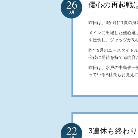
26
優心の再起戦
3月
昨日は、3か月に1度の
メインに出場した優心選
を圧倒し、ジャッジが3人
昨年9月のユースタイト
今後に期待を持てる内容
昨日は、水戸の中島俊一
っているA社長もお見え
22
3連休も終わ