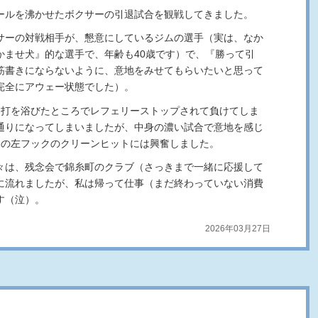
ールを沸かせたボクサーの引退試合を観戦してきました。
サーの対戦相手が、懇意にしているジムの選手（実は、なか
かませ犬』的な選手で、年齢も40歳です）で、『勝って引
筋書きにならないように、意地をみせてもらいたいと思って
完全にアウェー状態でした）。
連打を浴びたところでレフェリーストップされて負けてしま
通りになってしまいましたが、中身の濃い試合で意地を感じ
ドの左フックのクリーンヒットには興奮しました。
々は、残念会で錦糸町のクラブ（さっきまで一緒に応援して
に流れましたが、私は帰って仕事（まだ終わっていない消費
す（泣）。
2026年03月27日