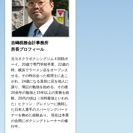
吉嶋税務会計事務所
所長プロフィール
元ヨネクラボクシングジム４回戦ボ
ーイ。20歳で専門学校卒業、22歳の
時、横浜でラーメン店をオープンさ
せる。その時出会った税理士にあこ
がれ、24歳になる直前に店を他人に
譲り、簿記の勉強を始める。その後
20余年の勉強と15年以上の実務を経
験。20代の頃は（当時最強といわれ
た）ヒクソン・グレイシーに挑戦し
た日本人選手のスパーリングパート
ナーを務めた経験あり。 現在は本業
の合間にボクシングトレーナーの修
行中。